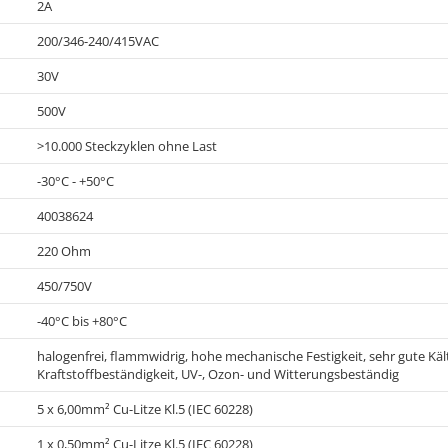
2A
200/346-240/415VAC
30V
500V
>10.000 Steckzyklen ohne Last
-30°C - +50°C
40038624
220 Ohm
450/750V
-40°C bis +80°C
halogenfrei, flammwidrig, hohe mechanische Festigkeit, sehr gute Kälte
Kraftstoffbeständigkeit, UV-, Ozon- und Witterungsbeständig
5 x 6,00mm² Cu-Litze Kl.5 (IEC 60228)
1 x 0,50mm² Cu-Litze Kl.5 (IEC 60228)