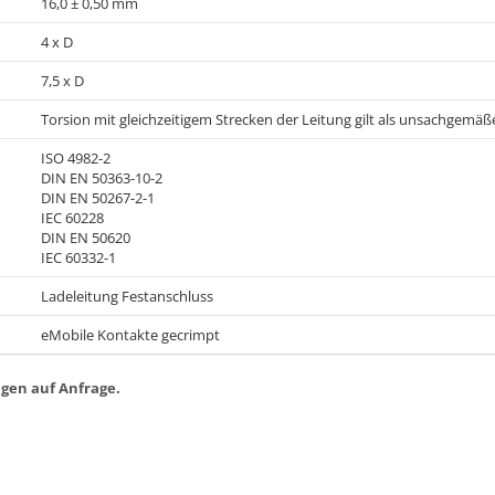
16,0 ± 0,50 mm
4 x D
7,5 x D
Torsion mit gleichzeitigem Strecken der Leitung gilt als unsachgemä
ISO 4982-2
DIN EN 50363-10-2
DIN EN 50267-2-1
IEC 60228
DIN EN 50620
IEC 60332-1
Ladeleitung Festanschluss
eMobile Kontakte gecrimpt
gen auf Anfrage.