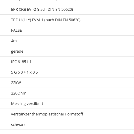
EPR (3G) EVI-2 (nach DIN EN 50620)
TPE-U (11Y) EVM-1 (nach DIN EN 50620)
FALSE
4m
gerade
IEC 61851-1
5 G 6,0 + 1 x 0,5
22kW
220Ohm
Messing versilbert
verstärkter thermoplastischer Formstoff
schwarz