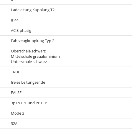
Ladeleitung Kupplung T2
IP44
AC 3-phasig
Fahrzeugkupplung Typ 2
Oberschale schwarz
Mittelschale graualuminium
Unterschale schwarz
TRUE
freies Leitungsende
FALSE
3p+N+PE und PP+CP
Mode 3
32A