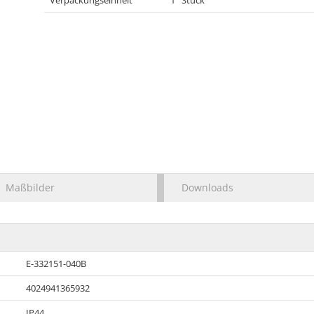
Verpackungseinheit
1 Stück
Maßbilder
Downloads
E-332151-040B
4024941365932
IP44