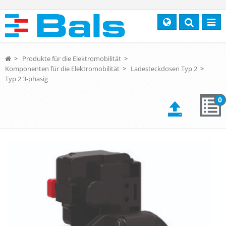
Search
Toggl
navig
>
Produkte für die Elektromobilität
>
Komponenten für die Elektromobilität
>
Ladesteckdosen Typ 2
>
Typ 2 3-phasig
0