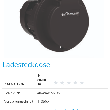
Ladesteckdose
E-
80200-
BALS-Art.-Nr
16
EAN/Stück
4024941956635
Verpackungseinheit
1 Stück