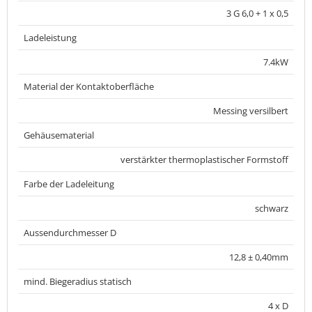
3 G 6,0 + 1 x 0,5
Ladeleistung
7.4kW
Material der Kontaktoberfläche
Messing versilbert
Gehäusematerial
verstärkter thermoplastischer Formstoff
Farbe der Ladeleitung
schwarz
Aussendurchmesser D
12,8 ± 0,40mm
mind. Biegeradius statisch
4 x D