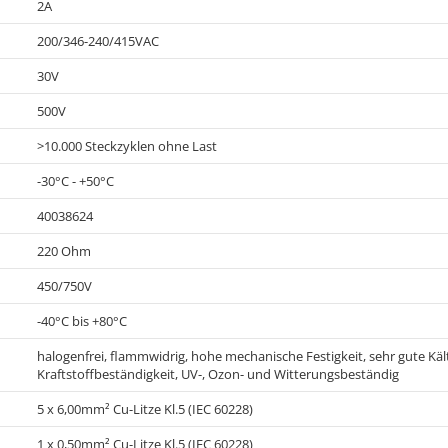
2A
200/346-240/415VAC
30V
500V
>10.000 Steckzyklen ohne Last
-30°C - +50°C
40038624
220 Ohm
450/750V
-40°C bis +80°C
halogenfrei, flammwidrig, hohe mechanische Festigkeit, sehr gute Kälte
Kraftstoffbeständigkeit, UV-, Ozon- und Witterungsbeständig
5 x 6,00mm² Cu-Litze Kl.5 (IEC 60228)
1 x 0,50mm² Cu-Litze Kl.5 (IEC 60228)