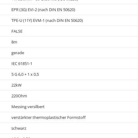
EPR (3G) EVI-2 (nach DIN EN 50620)
TPE-U (11Y) EVM-1 (nach DIN EN 50620)
FALSE
8m
gerade
IEC 61851-1
5 G 6,0 + 1 x 0,5
22kW
220Ohm
Messing versilbert
verstärkter thermoplastischer Formstoff
schwarz