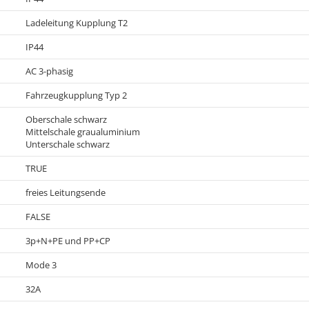
Ladeleitung Kupplung T2
IP44
AC 3-phasig
Fahrzeugkupplung Typ 2
Oberschale schwarz
Mittelschale graualuminium
Unterschale schwarz
TRUE
freies Leitungsende
FALSE
3p+N+PE und PP+CP
Mode 3
32A