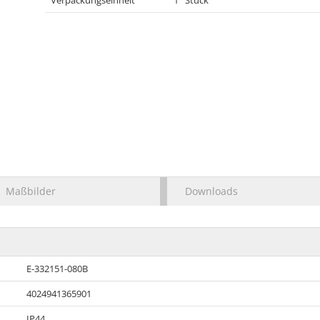
Verpackungseinheit
1 Stück
Maßbilder
Downloads
E-332151-080B
4024941365901
IP44