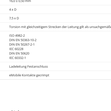
16,0 ± 0,50 mm
4 x D
7,5 x D
Torsion mit gleichzeitigem Strecken der Leitung gilt als unsachgemä
ISO 4982-2
DIN EN 50363-10-2
DIN EN 50267-2-1
IEC 60228
DIN EN 50620
IEC 60332-1
Ladeleitung Festanschluss
eMobile Kontakte gecrimpt